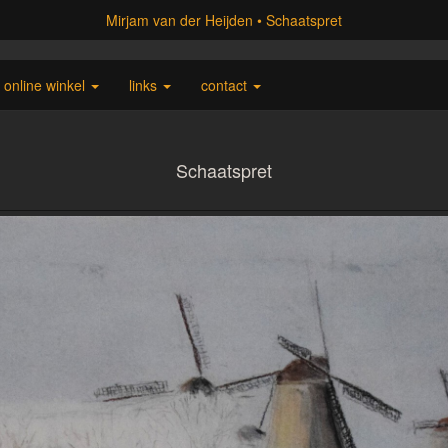
Mirjam van der Heijden
Schaatspret
online winkel
links
contact
Schaatspret