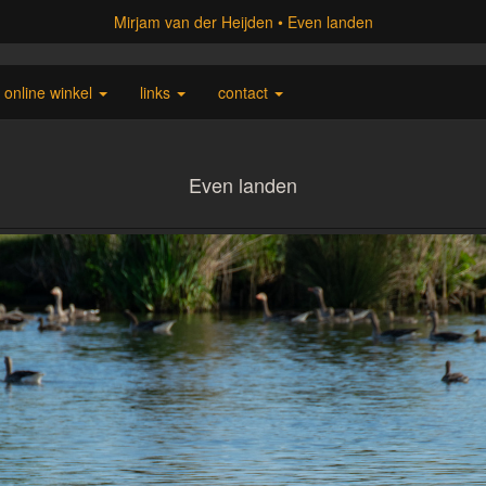
Mirjam van der Heijden
Even landen
online winkel
links
contact
Even landen