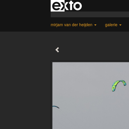
mirjam van der heijden
galerie