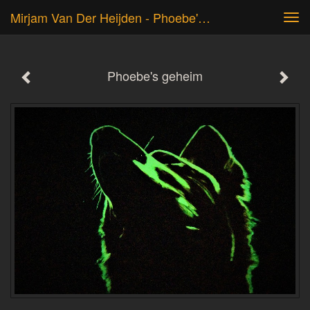
Mirjam Van Der Heijden - Phoebe's Geheim
Tog
navi
Phoebe's geheim