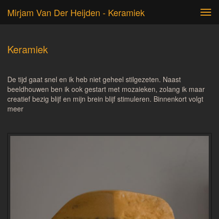
Mirjam Van Der Heijden - Keramiek
Tog
navi
Keramiek
De tijd gaat snel en ik heb niet geheel stilgezeten. Naast
beeldhouwen ben ik ook gestart met mozaieken, zolang ik maar
creatief bezig blijf en mijn brein blijf stimuleren. Binnenkort volgt
meer